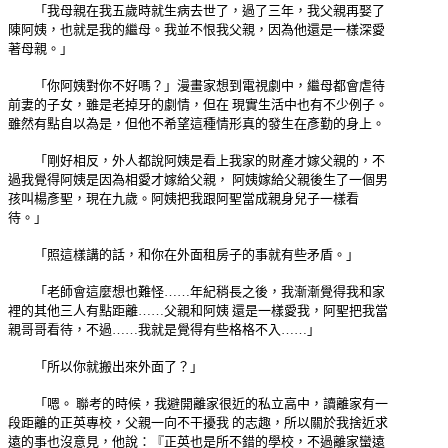
「我母親在我五歲時就生病去世了，過了三年，我父親再娶了
陳阿姨，也就是我的繼母。我並不恨我父親，因為他還是一樣深愛
著母親。」
「你阿姨對你不好嗎？」漫畫家想到電視劇中，繼母都會虐待
前妻的子女，雖是老掉牙的劇情，但在 現實生活中也有不少例子。
雖然有點自以為是，但他不希望這種情形真的發生在彥勤的身上。
「剛好相反，外人都說阿姨是看上我家的財產才嫁父親的，不
過我覺得阿姨是因為相愛才嫁給父親， 阿姨嫁給父親後生了一個男
孩叫楊彥聖，現在九歲。阿姨把我跟阿聖當成親身兒子一樣看
待。」
「照這樣講的話，和你在外面租房子的事就有些矛盾。」
「老師會這麼想也難怪……年紀稍長之後，我漸漸覺得我和家
裡的其他三人有點距離……父親和阿姨 還是一樣愛我，阿聖把我當
親哥哥看待，不過……我就是覺得有些格格不入……」
「所以你就搬出來外面了？」
「嗯。 聯考的時候，我避開離家很近的私立高中，讀離家有一
段距離的正英專校，父親一向不干擾我 的志趣，所以關於我捨近求
遠的事也沒意見，他說：『正英也是所不錯的學校，不過離家蠻遠