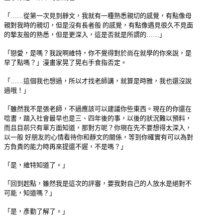
「……從第一次見到靜文，我就有一種熟悉親切的感覺，有點像母
親對我時的親切，但是沒有長者般 的感覺，有點像遇見很久不見面
的摯友般的熟悉，但是更深入，這是否就是所謂的……」
「戀愛，是嗎？我說啊維特，你不覺得對於尚在就學的你來說，是
早了點嗎？」漫畫家晃了晃右手食指否定。
「……這個我也想過，所以才找老師講，就算是時雅，我也還沒說
過哦！」
「雖然我不是張老師，不過應該可以建議你些東西。現在的你還在
唸書，踏入社會最早也是三、四年後的事，以後的狀況難以預料，
而且目前只有單方面知道，那對方呢？你現在先不要想得太深入，
以一般 好朋友的心情看待你和靜文的關係，等到你確實有可以為對
方負責的能力時再來提還不遲，不是嗎？」
「是，維特知道了。」
「回到起點，雖然我是這次的評審，要我對自己的人放水是絕對不
可能，知道嗎？」
「是，彥勤了解了。」