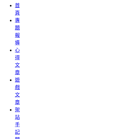
首
頁
專
題
報
導
心
得
文
章
遊
戲
文
章
架
站
手
記