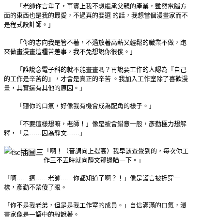
「老師你言重了，事實上我不想繼承父親的產業，雖然電腦方
面的東西也是我的最愛，不過真的要選 的話，我想當個漫畫家而不
是程式設計師。」
「你的志向我是管不著，不過放著高薪又輕鬆的職業不做，跑
來做畫漫畫這種苦差事，我不免想說你很傻。」
「誰說念電子科的就不能畫畫嗎？再說要工作的人認為『自己
的工作是辛苦的』，才會是真正的辛苦 。我加入工作室除了喜歡漫
畫，其實還有其他的原因。」
「聽你的口氣，好像我有機會成為配角的樣子。」
「不要這樣想嘛，老師！」像是被會錯意一般，彥勤極力想解
釋，「是……因為靜文……」
「啊！（音調向上提高）我早該查覺到的，每次你工
作三不五時就向靜文那邊瞄一下。」
「啊……這……老師……你都知道了啊？！」像是謊言被拆穿一
樣，彥勤不禁傻了眼。
「你不是我老弟，但是是我工作室的成員。」自信滿滿的口氣，漫
畫家像是一語中的般說著。