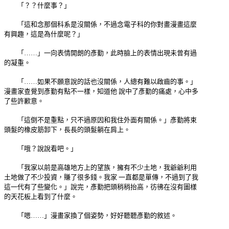
「？？什麼事？」
「這和念那個科系是沒關係，不過念電子科的你對畫漫畫這麼
有興趣，這是為什麼呢？」
「……」一向表情開朗的彥勤，此時臉上的表情出現未曾有過
的凝重。
「……如果不願意說的話也沒關係，人總有難以啟齒的事。」
漫畫家查覺到彥勤有點不一樣，知道他 說中了彥勤的痛處，心中多
了些許歉意。
「這倒不是重點，只不過原因和我住外面有關係。」彥勤將束
頭髮的橡皮筋卸下，長長的頭髮躺在肩上。
「哦？說說看吧。」
「我家以前是高雄地方上的望族，擁有不少土地，我爺爺利用
土地做了不少投資，賺了很多錢。我家 一直都是單傳，不過到了我
這一代有了些變化。」說完，彥勤把頭稍稍抬高，彷彿在沒有圖樣
的天花板上看到了什麼。
「嗯……」漫畫家換了個姿勢，好好聽聽彥勤的敘述。