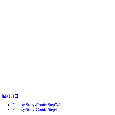
回到頁首
Fantasy Story-Comic Step7-8
Fantasy Story-Comic Step4-5