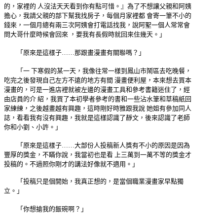
的，家裡的 人沒法天天看到你有點可惜。』為了不想讓父親和阿姨
擔心，我請父親的部下幫我找房子，每個月家裡都 會寄一筆不小的
錢來，一個月總有兩三次阿姨會打電話找我，說阿聖一個人常常會
問大哥什麼時候會回來 ，要我有長假時就回來住幾天。」
「原來是這樣子……那跟畫漫畫有關聯嗎？」
「一 下寒假的某一天，我像往常一樣到鳳山市鬧區去吃晚餐，
吃完之後發現自己左方不遠的地方有間 漫畫便利屋，本來想去買本
漫畫的，可是一進店裡就被左邊的漫畫工具和參考書籍迷住了，經
由店員的介 紹，我買了本初學者參考的書和一些沾水筆和草稿紙回
家練練，之後越畫越有興趣，這時剛好時雅跟我說 她姐有參加同人
誌，看看我有沒有興趣，我就是這樣認識了靜文，後來認識了老師
你和小劉、小許。」
「原來是這樣子……大部份人投稿新人獎有不小的原因是因為
豐厚的獎金，不瞞你說，我當初也是看 上三萬到一萬不等的獎金才
投稿的。不過照你剛才的講法好像就不適用。」
「投稿只是個開始，我真正想的，是當個職業漫畫家早點獨
立。」
「你想搶我的飯碗啊？」