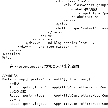
                            <div class="row">

                                <div class="form-group"
                                    <label>你的密碼：

                                        <input type="pa
                                    </label><br />

                                </div>

                            </div>

                            <button type="submit" clas
                        </form>

                    </div>

                </article>

            </div><!-- End blog entries list -->

        </div><!-- End blog sidebar -->

    </div>

</section>

在
填寫登入登出的路由：
/routes/web.php
//前台登入

Route::group(['prefix' => 'auth'], function(){

    //登入

    Route::get('/login', 'App\Http\Controllers\UserCont
    //登入處理

    Route::post('/login', 'App\Http\Controllers\UserCon
    //登出

    Route::get('/logout', 'App\Http\Controllers\UserCon