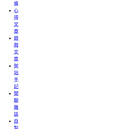
導
心
得
文
章
遊
戲
文
章
架
站
手
記
閒
聊
雜
談
自
製