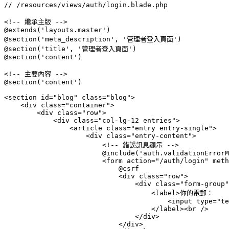
// /resources/views/auth/login.blade.php

<!-- 繼承主版 -->

@extends('layouts.master')

@section('meta_description', '管理者登入頁面')

@section('title', '管理者登入頁面')

@section('content')

<!-- 主要內容 -->

@section('content')

<section id="blog" class="blog">

    <div class="container">

        <div class="row">

            <div class="col-lg-12 entries">

                <article class="entry entry-single">

                    <div class="entry-content">

                        <!-- 錯誤訊息顯示 -->

                        @include('auth.validationErrorM
                        <form action="/auth/login" meth
                            @csrf

                            <div class="row">

                                <div class="form-group"
                                    <label>你的電郵：

                                        <input type="te
                                    </label><br />

                                </div>

                            </div>
