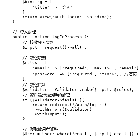
        $binding = [

            'title' => '登入',

        ];

        return view('auth.login', $binding);

    }

    // 登入處理

    public function logInProcess(){

        // 接收登入資料

        $input = request()->all();

        // 驗證規則

        $rules = [

            'email' => ['required', 'max:150', 'email
            'password' => ['required', 'min:6'], //密碼

        ];

        // 驗證資料

        $validator = Validator::make($input, $rules);

        // 資料驗證錯誤時的處理

        if ($validator->fails()){

            return redirect('/auth/login')

            ->withErrors($validator)

            ->withInput();

        }

        // 獲取使用者資料

        $User = User::where('email', $input['email'])->