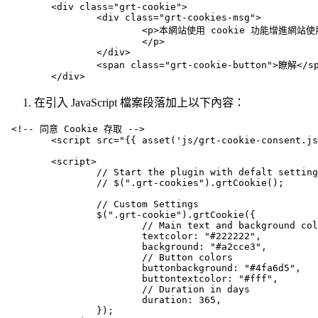
	<div class="grt-cookie">

		<div class="grt-cookies-msg">

			<p>本網站使用 cookie 功能增進網站使用體驗，如果你繼續使用本網站將認定接受並理解本網站的隱私權政策和服務條款。 <a href="/privacy-policy">隱私權政策</a>　<a href="/terms">服務條款</a>

			</p>

		</div>

		<span class="grt-cookie-button">瞭解</span>

在引入 JavaScript 檔案段落加上以下內容：
 <!-- 同意 Cookie 存取 -->

	<script src="{{ asset('js/grt-cookie-consent.js') }}"></script>

	<script>

		// Start the plugin with defalt settings

		// $(".grt-cookies").grtCookie();

		// Custom Settings

		$(".grt-cookie").grtCookie({

			// Main text and background color

			textcolor: "#222222",

			background: "#a2cce3",

			// Button colors

			buttonbackground: "#4fa6d5",

			buttontextcolor: "#fff",

			// Duration in days

			duration: 365,

		});
