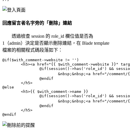
回應留言者名字旁的「刪除」連結
透過檢查 session 的 role_id 欄位值是否為
1（admin）決定是否顯示刪除連結，在 Blade template
檔案的相關程式碼段落如下：
@if($with_comment->website != '')

	<h5><a href="{{ $with_comment->website }}" target="_blank">{{ $with_comment->name }}</a>

		@if(session()->has('role_id') && session('role_id') == 1)

			&nbsp;&nbsp;<a href="/comment/{{ $with_comment->id }}" onClick="return confirm('確定要刪除嗎？')">刪除</a>

		@endif

	</h5>

@else

	<h5>{{ $with_comment->name }}

		@if(session()->has('role_id') && session('role_id') == 1)

			&nbsp;&nbsp;<a href="/comment/{{ $with_comment->id }}" onClick="return confirm('確定要刪除嗎？')">刪除</a>

		@endif

	</h5>
