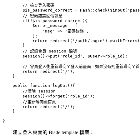
        // 檢查登入密碼

        $is_password_correct = Hash::check($input['pass
        // 密碼錯誤回傳訊息

        if(!$is_password_correct){

            $error_message = [

                'msg' => '密碼錯誤',

            ];

            return redirect('/auth/login')->withErrors(
        }

        // 記錄會員 session 編號

        session()->put('role_id', $User->role_id);

        // 會員登入後重新導向至登入前畫面，如果沒有則重新導向至首
        return redirect('/');

    }

    public function logOut(){

        //清除 session

        session()->forget('role_id');

        //重新導向至首頁

        return redirect('/');

    }

建立登入頁面的 Blade template 檔案：