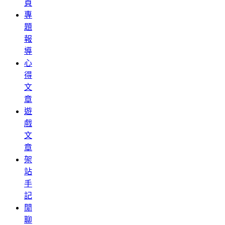
頁
專
題
報
導
心
得
文
章
遊
戲
文
章
架
站
手
記
閒
聊