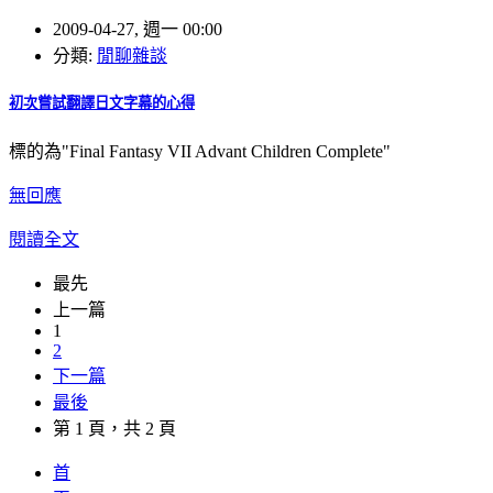
2009-04-27, 週一 00:00
分類:
閒聊雜談
初次嘗試翻譯日文字幕的心得
標的為"Final Fantasy VII Advant Children Complete"
無回應
閱讀全文
最先
上一篇
1
2
下一篇
最後
第 1 頁，共 2 頁
首