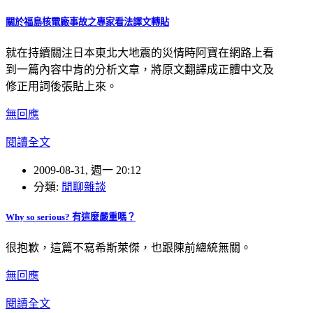
關於福島核電廠事故之專家看法譯文轉貼
就在持續關注日本東北大地震的災情時阿寶在網路上看
到一篇內容中肯的分析文章，將原文翻譯成正體中文及
修正用詞後張貼上來。
無回應
閱讀全文
2009-08-31, 週一 20:12
分類:
閒聊雜談
Why so serious? 有這麼嚴重嗎？
很抱歉，這篇不寫希斯萊傑，也跟陳前總統無關。
無回應
閱讀全文