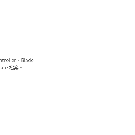
ler、Blade
ate 檔案。