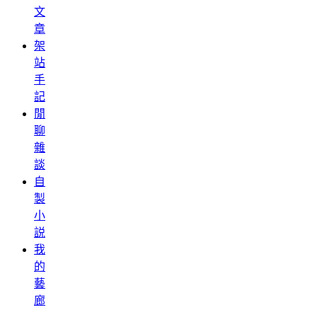
文
章
架
站
手
記
閒
聊
雜
談
自
製
小
説
我
的
藝
廊