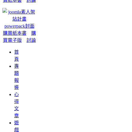
買紙本書
討論
購買紙本書
購
買電子版
討論
首
頁
專
題
報
導
心
得
文
章
遊
戲