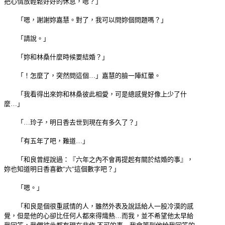
把心情放輕鬆好好的休息，嗯？」
「嗯，謝謝妳嘉慧。對了，我可以問妳個問題嗎？」
「請說。」
「妳和林桑什麼時候要結婚？」
「！怎麼了，突然問這個…」嘉慧的臉一陣紅暈。
「我看得出來妳和林桑彼此相愛，可是總感覺好像上少了什
麼…」
「…玲子，明日香去世到現在有多久了？」
「有五年了吧，難道…」
「和良曾經說過：『六年之內不會再提起有關於結婚的事』，
妳也知道明日香喜歡"六"這個數字吧？」
「嗯。」
「和良是個很重感情的人，雖然外表及說話給人一股冷漠的感
覺，但是他的心卻比任何人都來得熾熱…而我，並不希望他太早給