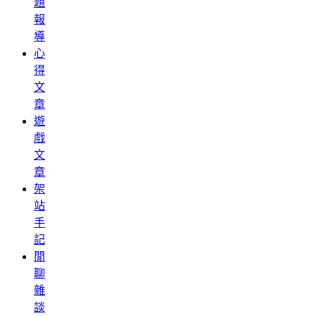
題
報
導
心
得
文
章
遊
戲
文
章
架
站
手
記
閒
聊
雜
談