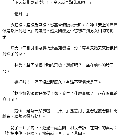
「明天就能見到"她"了，今天就早點休息吧！」
「也對…」
霓虹燈、路燈及車燈，從高空俯瞰夜景時，有種「天上的星星
像是都掉到地上」的錯覺。燈火閃爍之中彷彿看到男女相吻的影
子…
隔天中午和良和嘉慧抵達高知機場，玲子帶著未婚夫來接他們
到玲子的家。
「林桑，坐了幾個小時的飛機，還好吧？」坐在前座的玲子
問。
「還好啦！一陣子沒坐那麼久，有點不習慣就是了。」
「林小姐的額頭好像受了傷，發生了什麼事嗎？」正在開車的
真司問。
「這個…是有一點事啦…（汗）」嘉慧用手蓋著包覆著傷口的
紗布，臉頰顯得有點紅。
開了一陣子的車，經過一處墓園，和良告訴正在開車的真司：
「能把車停下來嗎？」接著就下車走入了墓園。