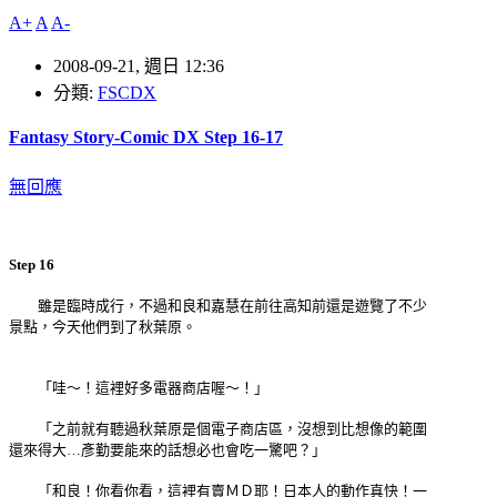
A+
A
A-
2008-09-21, 週日 12:36
分類:
FSCDX
Fantasy Story-Comic DX Step 16-17
無回應
Step 16
雖是臨時成行，不過和良和嘉慧在前往高知前還是遊覽了不少
景點，今天他們到了秋葉原。
「哇～！這裡好多電器商店喔～！」
「之前就有聽過秋葉原是個電子商店區，沒想到比想像的範圍
還來得大…彥勤要能來的話想必也會吃一驚吧？」
「和良！你看你看，這裡有賣ＭＤ耶！日本人的動作真快！一