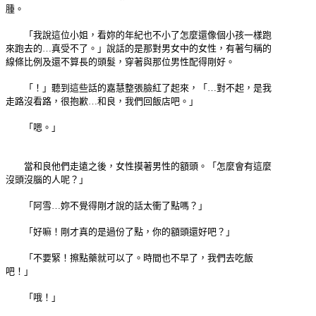
腫。
「我說這位小姐，看妳的年紀也不小了怎麼還像個小孩一樣跑
來跑去的…真受不了。」說話的是那對男女中的女性，有著勻稱的
線條比例及還不算長的頭髮，穿著與那位男性配得剛好。
「！」聽到這些話的嘉慧整張臉紅了起來，「…對不起，是我
走路沒看路，很抱歉…和良，我們回飯店吧。」
「嗯。」
當和良他們走遠之後，女性摸著男性的額頭。「怎麼會有這麼
沒頭沒腦的人呢？」
「阿雪…妳不覺得剛才說的話太衝了點嗎？」
「好嘛！剛才真的是過份了點，你的額頭還好吧？」
「不要緊！擦點藥就可以了。時間也不早了，我們去吃飯
吧！」
「哦！」