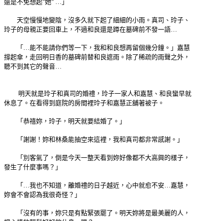
還是不免想起"她" …」
天空慢慢地變陰，沒多久就下起了細細的小雨。真司、玲子、
玲子的母親正要回車上，不過和良還是蹲在墓碑前不發一語…
「…能不能請你們等一下，我和和良想再留個幾分鐘。」嘉慧
撐起傘，走回明日香的墓碑前替和良遮雨。除了稀疏的雨聲之外，
聽不到其它的聲音…
明天就是玲子和真司的婚禮，玲子一家人和嘉慧、和良蠻早就
休息了。在看得到庭院的房間裡玲子和嘉慧正舖著被子。
「恭禧妳，玲子，明天就要結婚了。」
「謝謝！妳和林桑能抽空來這裡，我和真司都非常感謝。」
「別客氣了，倒是今天一整天看到妳好像都不大高興的樣子，
發生了什麼事嗎？」
「…我也不知道，離婚禮的日子越近，心中就愈不安…嘉慧，
妳會不會認為我很奇怪？」
「沒有的事，妳只是有點緊張罷了。明天妳將是最美麗的人，