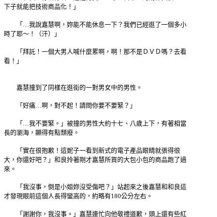
下子就能把技術商品化！」
「…我說嘉慧啊，妳能不能休息一下？我們已經逛了一個多小
時了耶～！（汗）」
「拜託！一個大男人喊什麼累啊，啊！那不是ＤＶＤ嗎？去看
看！」
嘉慧撞到了同樣在逛街的一對男女中的男性。
「好痛…啊，對不起！請問你要不要緊？」
「…我不要緊。」被撞的男性大約十七、八歲上下，有著相當
長的瀏海，顯得有點頹廢。
「實在很抱歉！這妮子一看到新式的電子產品眼睛就張得很
大，你還好吧？」和良拎著剛才嘉慧所買的大包小包的商品跑了過
來。
「我沒事，倒是小姐妳沒受傷吧？」站起來之後嘉慧和和良這
才發現眼前這個人長得蠻高的，約略有180公分左右。
「謝謝你，我沒事。」嘉慧連忙向他敬禮道歉，頭上還有些紅