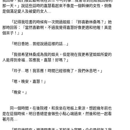
我回答，我們彼此都有現在非作 不可的事…我會等到他給我回答的
那一天。」說這些話時的嘉慧看起來不像是一個幹練的女性，倒像
是個滿足愛人及被愛的女人…
「記得我唸書的時候有一次問過姐姐：『妳喜歡林桑嗎？』她
那時回答：『當然喜歡啊，不過我覺得嘉慧好像更適和他喔！真是
個呆子！』」
「明日香她…曾經說過這樣的話…」
「我很希望林桑成為我的姐夫，但是現在我更希望姐姐所愛的
人能得到幸福…答應我，嘉慧！好嗎？」
「玲子…嗯！我答應！時間已經很晚了，我們休息吧。」
「嗯。晚安，嘉慧！」
「晚安。」
同一個時間。在後院裡，和良坐在地板上乘涼，想起幾年前也
是在這個時候，明日香總是會做些小點心端過來，然後和他一起看
著月亮…
「明月幾時有，把酒問青天。不知天上宮闕，今夕是何年？我