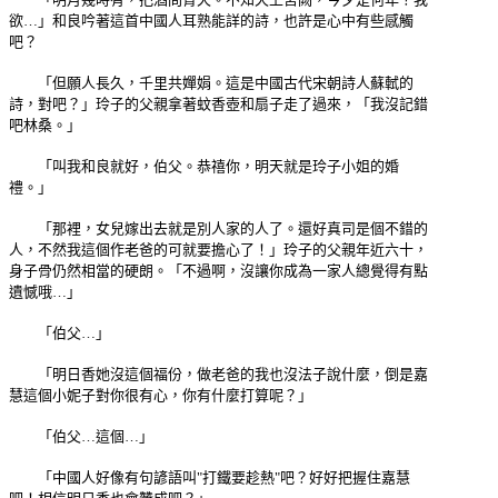
欲…」和良吟著這首中國人耳熟能詳的詩，也許是心中有些感觸
吧？
「但願人長久，千里共嬋娟。這是中國古代宋朝詩人蘇軾的
詩，對吧？」玲子的父親拿著蚊香壺和扇子走了過來，「我沒記錯
吧林桑。」
「叫我和良就好，伯父。恭禧你，明天就是玲子小姐的婚
禮。」
「那裡，女兒嫁出去就是別人家的人了。還好真司是個不錯的
人，不然我這個作老爸的可就要擔心了！」玲子的父親年近六十，
身子骨仍然相當的硬朗。「不過啊，沒讓你成為一家人總覺得有點
遺憾哦…」
「伯父…」
「明日香她沒這個福份，做老爸的我也沒法子說什麼，倒是嘉
慧這個小妮子對你很有心，你有什麼打算呢？」
「伯父…這個…」
「中國人好像有句諺語叫"打鐵要趁熱"吧？好好把握住嘉慧