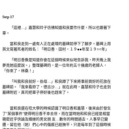
Step 17
「這裡…」嘉慧和玲子彷彿知道和良要作什麼，所以也跟著下
車。
當和良走到一處有人正在處理的墓碑前停下了腳步。墓碑上用
英文寫著死者的姓名：「明日香．田村，１９●●年至１９○○年」
「明日香像是知道你會在這個時候來似地告訴我，昨天晚上我
夢見她這麼說。」整理墓碑的，是一位年約五十幾歲的老婦人，
「你來了，林桑！」
「叫我和良就好，伯母…」和良蹲了下來將事前買好的花放在
墓碑前。「我來看妳了，德古沙…」就在此時，嘉慧和玲子也走到
墓碑附近，真司把車子停好後也趕來了。
當和良還在唸大學的時候認識了明日香和嘉慧，後來由於發生
了"某個事件"使得明日香不幸去世，而在當時她和和良已經是相當
親密近乎快論及婚嫁的男女朋 友…數年的時間過去，人事早已變
遷，留在他（她）們心中的傷痕已經撫平，只是每年到了這個時候