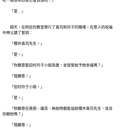
吧！相信明日香也會贊成吧？」
「是…」
隔天，在附近的教堂舉行了真司和玲子的婚禮。在眾人的祝福
中神父讀了誓詞：
「櫻井真司先生。」
「是。」
「你願意娶田村玲子小姐為妻，並發誓給予她幸福嗎？」
「我願意！」
「田村玲子小姐。」
「是。」
「妳願意在貧困、痛苦、無助時都能協助櫻井真司先生，並且
信賴他嗎？」
「我願意。」