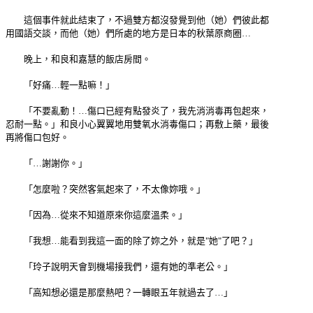
這個事件就此結束了，不過雙方都沒發覺到他（她）們彼此都
用國語交談，而他（她）們所處的地方是日本的秋葉原商圈…
晚上，和良和嘉慧的飯店房間。
「好痛…輕一點嘛！」
「不要亂動！…傷口已經有點發炎了，我先消消毒再包起來，
忍耐一點。」和良小心翼翼地用雙氧水消毒傷口；再敷上藥，最後
再將傷口包好。
「…謝謝你。」
「怎麼啦？突然客氣起來了，不太像妳哦。」
「因為…從來不知道原來你這麼溫柔。」
「我想…能看到我這一面的除了妳之外，就是"她"了吧？」
「玲子說明天會到機場接我們，還有她的準老公。」
「高知想必還是那麼熱吧？一轉眼五年就過去了…」