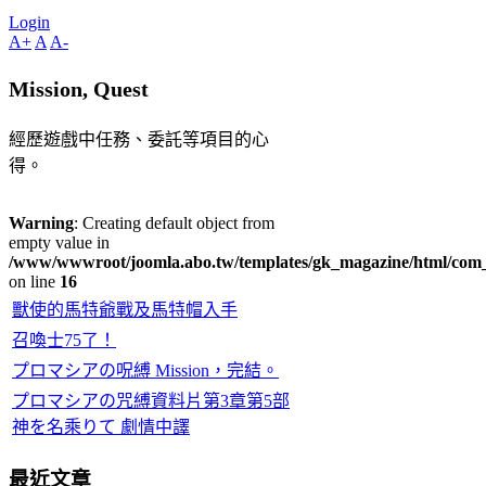
Login
A+
A
A-
Mission, Quest
經歷遊戲中任務、委託等項目的心
得。
Warning
: Creating default object from
empty value in
/www/wwwroot/joomla.abo.tw/templates/gk_magazine/html/com_co
on line
16
獸使的馬特爺戰及馬特帽入手
召喚士75了！
プロマシアの呪縛 Mission，完結。
プロマシアの咒縛資料片第3章第5部
神を名乘りて 劇情中譯
最近文章