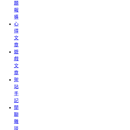
題
報
導
心
得
文
章
遊
戲
文
章
架
站
手
記
閒
聊
雜
談