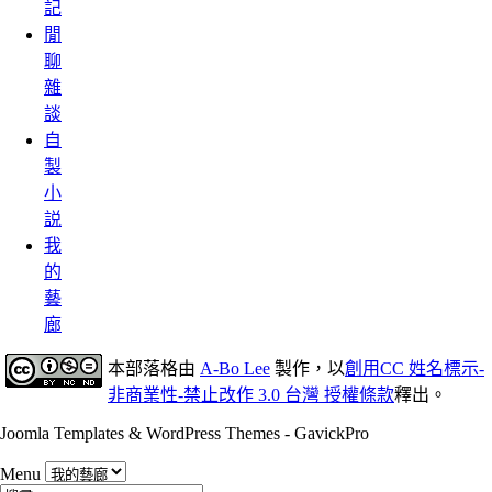
記
閒
聊
雜
談
自
製
小
説
我
的
藝
廊
本部落格
由
A-Bo Lee
製作，以
創用CC 姓名標示-
非商業性-禁止改作 3.0 台灣 授權條款
釋出。
Joomla Templates & WordPress Themes - GavickPro
Menu