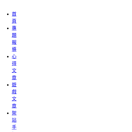
首
頁
專
題
報
導
心
得
文
章
遊
戲
文
章
架
站
手