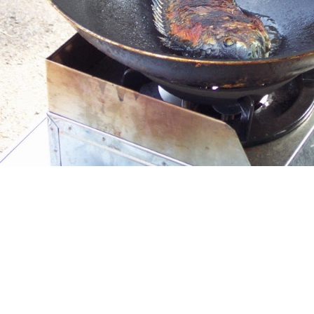
A+
A
A-